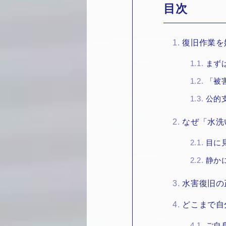
目次
1.
復旧作業を
1.1.
まず
1.2.
「被
1.3.
公的
2.
なぜ「水洗
2.1.
目に
2.2.
静か
3.
水害復旧の
4.
どこまで自
4.1.
ご自