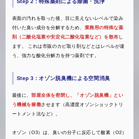
Step 2：特殊薬剤による除菌・洗浄
表面の汚れを取った後、目に見えないレベルで染み
付いた臭い成分を分解するため、
業務用の特殊な薬
剤（二酸化塩素や安定化二酸化塩素など）を散布
し
ます。 これは市販のカビ取り剤などとはレベルが違
う、強力な酸化分解力を持つ薬剤です。
Step 3：オゾン脱臭機による空間消臭
最後に、
部屋全体を密閉し、「オゾン脱臭機」とい
う機械を稼働
させます（高濃度オゾンショックトリ
ートメント法など）。
オゾン（O3）は、臭いの分子に反応して酸素（O2）