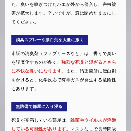
た、臭いを嗅ぎつけたハエが外から侵入し、害虫被
害が拡大します。辛いですが、窓は閉めたままにし
てください。
消臭スプレーや漂白剤を大量に撒く
市販の消臭剤（ファブリーズなど）は、香りで臭い
を誤魔化すものが多く、
強烈な死臭と混ざるとさら
に不快な臭いになります。
また、汚染箇所に漂白剤
をかけると、化学反応で有毒ガスが発生する危険性
もあります。
無防備で部屋に入り浸る
死臭が充満している部屋は、
雑菌やウイルスが浮遊
している可能性があります。
マスクなしで長時間吸